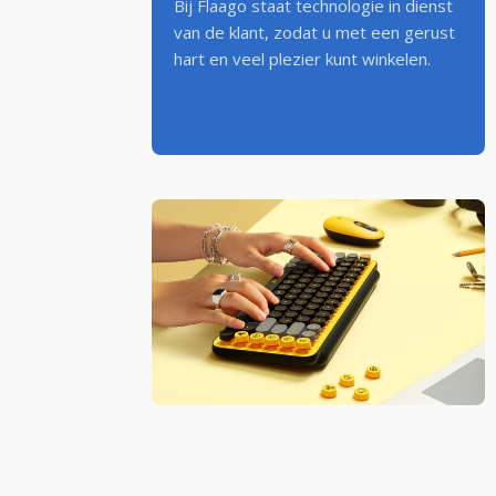
Bij Flaago staat technologie in dienst
van de klant, zodat u met een gerust
hart en veel plezier kunt winkelen.