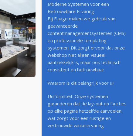
Moderne Systemen voor een
Betrouwbare Ervaring
Bij Flaago maken we gebruik van
geavanceerde
contentmanagementsystemen (CMS)
en professionele templating-
systemen. Dit zorgt ervoor dat onze
webshop niet alleen visueel
aantrekkelijk is, maar ook technisch
consistent en betrouwbaar.
Waarom is dit belangrijk voor u?
Uniformiteit: Onze systemen
garanderen dat de lay-out en functies
op elke pagina hetzelfde aanvoelen,
wat zorgt voor een rustige en
vertrouwde winkelervaring.