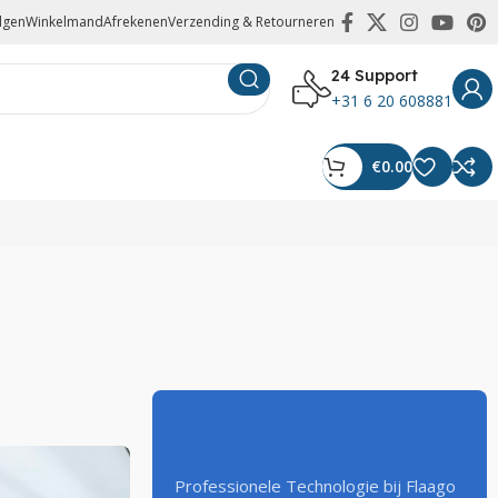
olgen
Winkelmand
Afrekenen
Verzending & Retourneren
24 Support
+31 6 20 608881
€
0.00
Professionele Technologie bij Flaago