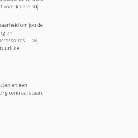
 voor iedere stijl
lbaarheid om jou de
ing en
accessoires — wij
tuurlijke
ucten en een
org centraal staan.