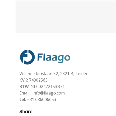
Willem klooslaan 52, 2321 BJ Leiden
KVK
: 74902563
BTW
: NL002472153B71
Email
: info@flaago.com
tel
: +31 686006653
Share