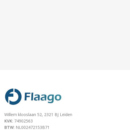
Willem klooslaan 52, 2321 BJ Leiden
KVK
: 74902563
BTW
: NL002472153B71