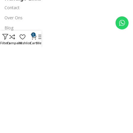
Contact
Over Ons
Blog
0
Privacybeleid
Filters
Compare
Wishlist
Cart
Menu
Levering & Retouren
Algemene Voorwaarden
Meld je aan voor onze nieuwsbrief
Ontvang als eerste updates over nieuwe producten en
exclusieve aanbiedingen
Download App on Mobile:
Binnenkort