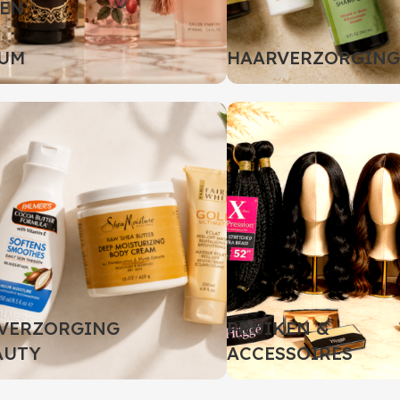
EN
UM
HAARVERZORGING
VERZORGING
PRUIKEN &
AUTY
ACCESSOIRES