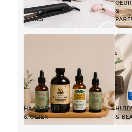
GEUR
BEAUTY
&
TOOLS
PARF
HAARGROEI
HUID
& OLIËN
& BE