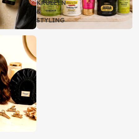
KRULLEN
&
STYLING