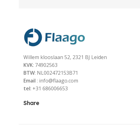
Willem klooslaan 52, 2321 BJ Leiden
KVK
: 74902563
BTW
: NL002472153B71
Email
: info@flaago.com
tel
: +31 686006653
Share