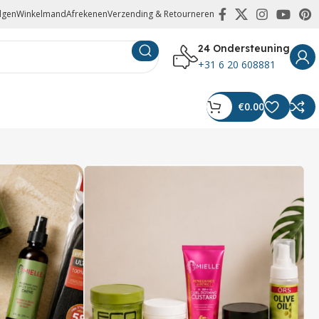
olgen
Winkelmand
Afrekenen
Verzending & Retourneren
24 Ondersteuning
+31 6 20 608881
€
0.00